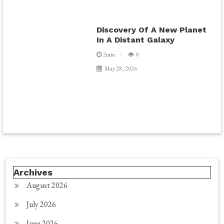
Discovery Of A New Planet
In A Distant Galaxy
2min
0
May 28, 2026
Archives
August 2026
July 2026
June 2026