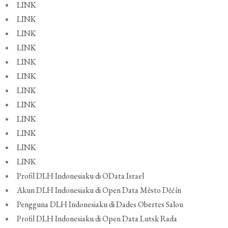
LINK
LINK
LINK
LINK
LINK
LINK
LINK
LINK
LINK
LINK
LINK
LINK
Profil DLH Indonesiaku di OData Israel
Akun DLH Indonesiaku di Open Data Město Děčín
Pengguna DLH Indonesiaku di Dades Obertes Salou
Profil DLH Indonesiaku di Open Data Lutsk Rada