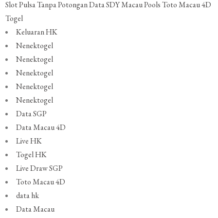
Slot Pulsa Tanpa Potongan
Data SDY
Macau Pools
Toto Macau 4D
Togel
Keluaran HK
Nenektogel
Nenektogel
Nenektogel
Nenektogel
Nenektogel
Data SGP
Data Macau 4D
Live HK
Togel HK
Live Draw SGP
Toto Macau 4D
data hk
Data Macau