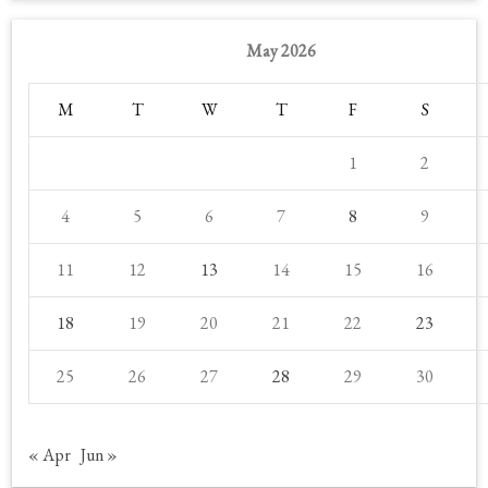
May 2026
M
T
W
T
F
S
1
2
4
5
6
7
8
9
11
12
13
14
15
16
18
19
20
21
22
23
25
26
27
28
29
30
« Apr
Jun »