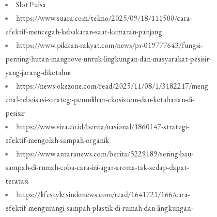
Slot Pulsa
https://www.suara.com/tekno/2025/09/18/111500/cara-
efektif-mencegah-kebakaran-saat-kemarau-panjang
https://www.pikiran-rakyat.com/news/pr-019777643/fungsi-
penting-hutan-mangrove-untuk-lingkungan-dan-masyarakat-pesisir-
yang-jarang-diketahui
https://news.okezone.com/read/2025/11/08/1/3182217/meng
enal-reboisasi-strategi-pemulihan-ekosistem-dan-ketahanan-di-
pesisir
https://www.viva.co.id/berita/nasional/1860147-strategi-
efektif-mengolah-sampah-organik
https://www.antaranews.com/berita/5229189/sering-bau-
sampah-di-rumah-coba-cara-ini-agar-aroma-tak-sedap-dapat-
teratasi
https://lifestyle.sindonews.com/read/1641721/166/cara-
efektif-mengurangi-sampah-plastik-di-rumah-dan-lingkungan-