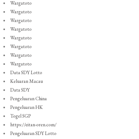
Wargatoto
Wargatoto
Wargatoto
Wargatoto
Wargatoto
Wargatoto
Wargatoto
Wargatoto
Data SDY Lotto
Keluaran Macau
Data SDY
Pengeluaran China
Pengeluaran HK
Togel SGP
https://eitan-oren.com/
Pengeluaran SDY Lotto