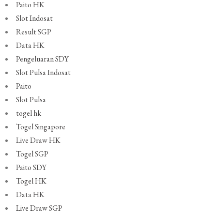
Paito HK
Slot Indosat
Result SGP
Data HK
Pengeluaran SDY
Slot Pulsa Indosat
Paito
Slot Pulsa
togel hk
Togel Singapore
Live Draw HK
Togel SGP
Paito SDY
Togel HK
Data HK
Live Draw SGP