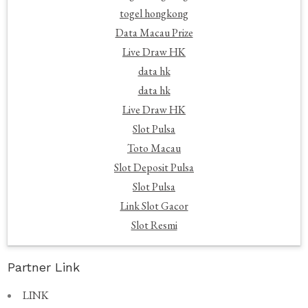
togel hongkong
Data Macau Prize
Live Draw HK
data hk
data hk
Live Draw HK
Slot Pulsa
Toto Macau
Slot Deposit Pulsa
Slot Pulsa
Link Slot Gacor
Slot Resmi
Partner Link
LINK