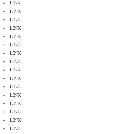
LINK
LINK
LINK
LINK
LINK
LINK
LINK
LINK
LINK
LINK
LINK
LINK
LINK
LINK
LINK
LINK