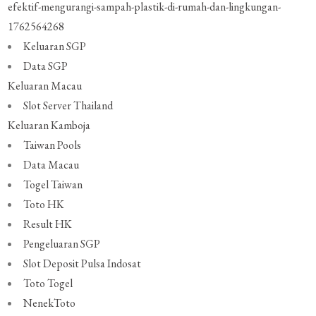
efektif-mengurangi-sampah-plastik-di-rumah-dan-lingkungan-
1762564268
Keluaran SGP
Data SGP
Keluaran Macau
Slot Server Thailand
Keluaran Kamboja
Taiwan Pools
Data Macau
Togel Taiwan
Toto HK
Result HK
Pengeluaran SGP
Slot Deposit Pulsa Indosat
Toto Togel
NenekToto