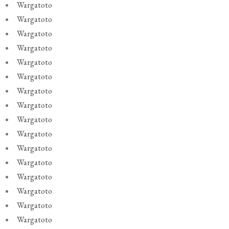
Wargatoto
Wargatoto
Wargatoto
Wargatoto
Wargatoto
Wargatoto
Wargatoto
Wargatoto
Wargatoto
Wargatoto
Wargatoto
Wargatoto
Wargatoto
Wargatoto
Wargatoto
Wargatoto