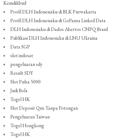
Kemdikbud
Profil DLH Indonesiaku di BLK Purwakarta
Profil DLH Indonesiaku di GoPausa Linked Data
DLH Indonesiaku di Dados Abertos CNPQ Brasil
Publikasi DLH Indonesiaku di LNU Ukraina
Data SGP
slot indosat
pengeluaran sdy
Result SDY
Slot Pulsa 5000
Judi Bola
Togel HK
Slot Deposit Qris Tanpa Potongan
Pengeluaran Taiwan
Togel Hongkong
Togel HK