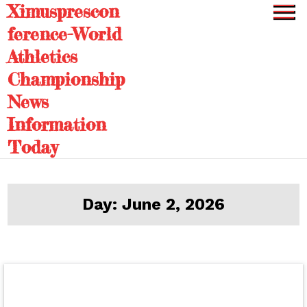
Ximusprescon
Skip
to
ference-World
content
Athletics
Championship
News
Information
Today
Day:
June 2, 2026