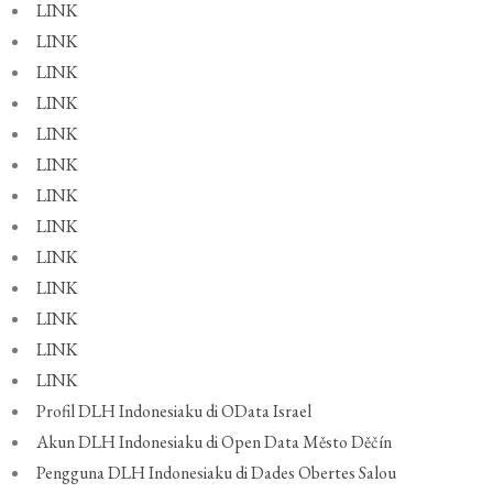
LINK
LINK
LINK
LINK
LINK
LINK
LINK
LINK
LINK
LINK
LINK
LINK
LINK
Profil DLH Indonesiaku di OData Israel
Akun DLH Indonesiaku di Open Data Město Děčín
Pengguna DLH Indonesiaku di Dades Obertes Salou