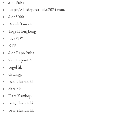
Slot Pulsa
https://slotdepositpulsa2024.com/
Slot 5000
Result Taiwan
Togel Hongkong
Live SDY
RTP
Slot Depo Pulsa
Slot Deposit 5000
togel hk
data sgp
pengeluaran hk
data hk
Data Kamboja
pengeluaran hk
pengeluaran hk