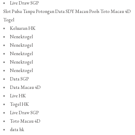
Live Draw SGP
Slot Pulsa Tanpa Potongan
Data SDY
Macau Pools
Toto Macau 4D
Togel
Keluaran HK
Nenektogel
Nenektogel
Nenektogel
Nenektogel
Nenektogel
Data SGP
Data Macau 4D
Live HK
Togel HK
Live Draw SGP
Toto Macau 4D
data hk