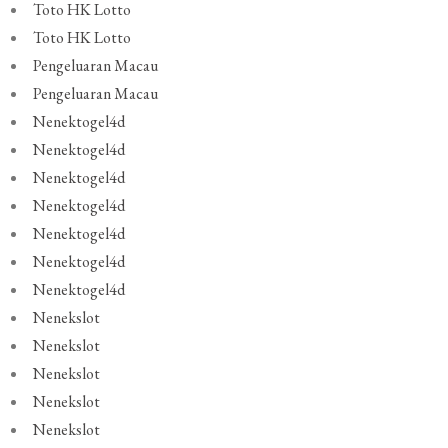
Toto HK Lotto
Toto HK Lotto
Pengeluaran Macau
Pengeluaran Macau
Nenektogel4d
Nenektogel4d
Nenektogel4d
Nenektogel4d
Nenektogel4d
Nenektogel4d
Nenektogel4d
Nenekslot
Nenekslot
Nenekslot
Nenekslot
Nenekslot