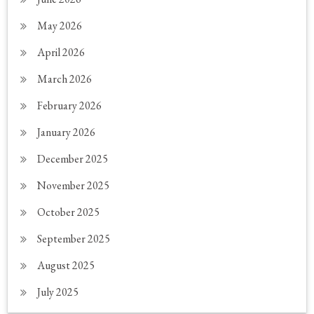
May 2026
April 2026
March 2026
February 2026
January 2026
December 2025
November 2025
October 2025
September 2025
August 2025
July 2025