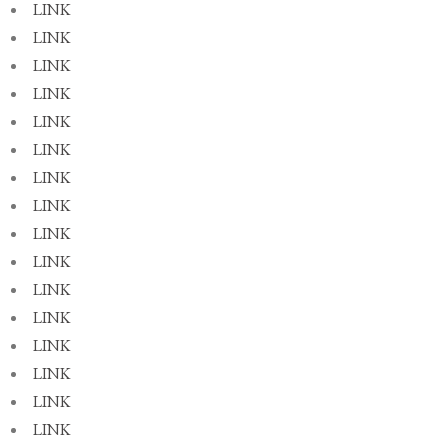
LINK
LINK
LINK
LINK
LINK
LINK
LINK
LINK
LINK
LINK
LINK
LINK
LINK
LINK
LINK
LINK