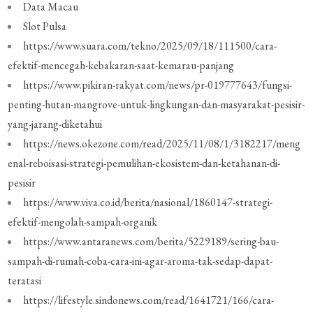
Data Macau
Slot Pulsa
https://www.suara.com/tekno/2025/09/18/111500/cara-
efektif-mencegah-kebakaran-saat-kemarau-panjang
https://www.pikiran-rakyat.com/news/pr-019777643/fungsi-
penting-hutan-mangrove-untuk-lingkungan-dan-masyarakat-pesisir-
yang-jarang-diketahui
https://news.okezone.com/read/2025/11/08/1/3182217/meng
enal-reboisasi-strategi-pemulihan-ekosistem-dan-ketahanan-di-
pesisir
https://www.viva.co.id/berita/nasional/1860147-strategi-
efektif-mengolah-sampah-organik
https://www.antaranews.com/berita/5229189/sering-bau-
sampah-di-rumah-coba-cara-ini-agar-aroma-tak-sedap-dapat-
teratasi
https://lifestyle.sindonews.com/read/1641721/166/cara-