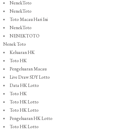
NenekToto
NenekToto
Toto Macau Hari Ini
NenekToto
NENEKTOTO
Nenek Toto
Keluaran HK
Toto HK
Pengeluaran Macau
Live Draw SDY Lotto
Data HK Lotto
Toto HK
Toto HK Lotto
Toto HK Lotto
Pengeluaran HK Lotto
Toto HK Lotto