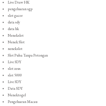
Live Draw HK
pengeluaran sgp
slot gacor
data sdy
data hk
Nenekslot
Nenek Slot
nenekslot
Slot Pulsa Tanpa Potongan
Live SDY
slot zeus
slot 5000
Live SDY
Data SDY
Nenektogel
Pengeluaran Macau