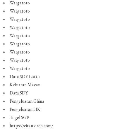
Wargatoto
Wargatoto
Wargatoto
Wargatoto
Wargatoto
Wargatoto
Wargatoto
Wargatoto
Wargatoto
Data SDY Lotto
Keluaran Macau
Data SDY
Pengeluaran China
Pengeluaran HK
Togel SGP
https://eitan-oren.com/