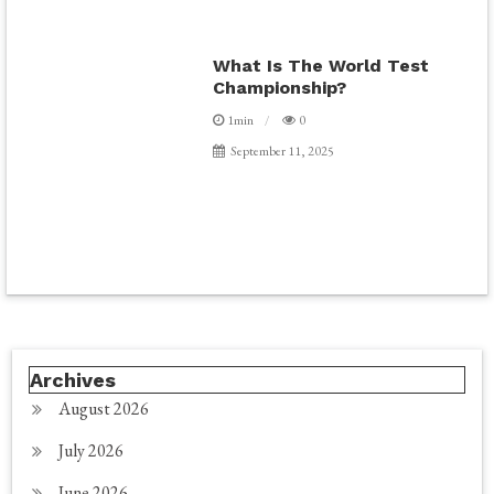
What Is The World Test
Championship?
1min
0
September 11, 2025
Archives
August 2026
July 2026
June 2026