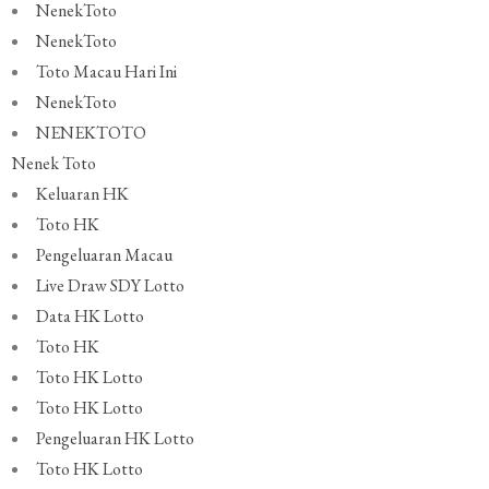
NenekToto
NenekToto
Toto Macau Hari Ini
NenekToto
NENEKTOTO
Nenek Toto
Keluaran HK
Toto HK
Pengeluaran Macau
Live Draw SDY Lotto
Data HK Lotto
Toto HK
Toto HK Lotto
Toto HK Lotto
Pengeluaran HK Lotto
Toto HK Lotto