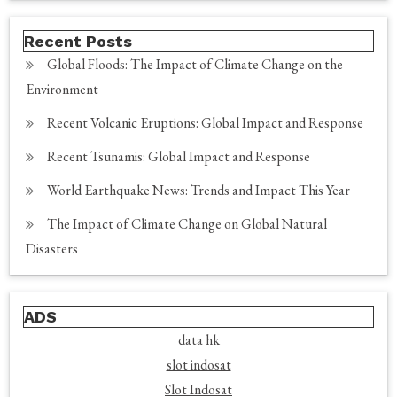
Recent Posts
Global Floods: The Impact of Climate Change on the
Environment
Recent Volcanic Eruptions: Global Impact and Response
Recent Tsunamis: Global Impact and Response
World Earthquake News: Trends and Impact This Year
The Impact of Climate Change on Global Natural
Disasters
ADS
data hk
slot indosat
Slot Indosat