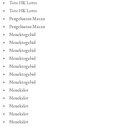
Toto HK Lotto
Toto HK Lotto
Pengeluaran Macau
Pengeluaran Macau
Nenektogel4d
Nenektogel4d
Nenektogel4d
Nenektogel4d
Nenektogel4d
Nenektogel4d
Nenektogel4d
Nenekslot
Nenekslot
Nenekslot
Nenekslot
Nenekslot