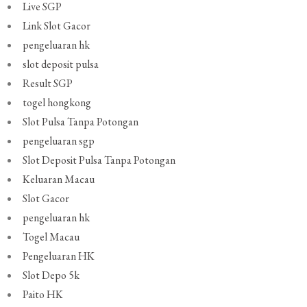
Live SGP
Link Slot Gacor
pengeluaran hk
slot deposit pulsa
Result SGP
togel hongkong
Slot Pulsa Tanpa Potongan
pengeluaran sgp
Slot Deposit Pulsa Tanpa Potongan
Keluaran Macau
Slot Gacor
pengeluaran hk
Togel Macau
Pengeluaran HK
Slot Depo 5k
Paito HK