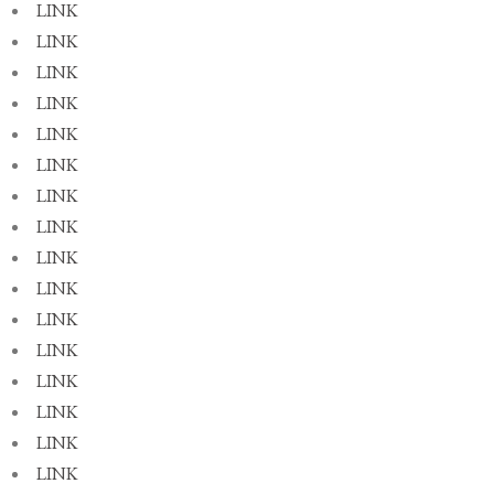
LINK
LINK
LINK
LINK
LINK
LINK
LINK
LINK
LINK
LINK
LINK
LINK
LINK
LINK
LINK
LINK