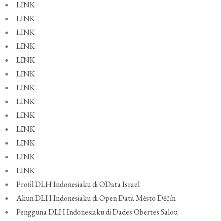
LINK
LINK
LINK
LINK
LINK
LINK
LINK
LINK
LINK
LINK
LINK
LINK
LINK
Profil DLH Indonesiaku di OData Israel
Akun DLH Indonesiaku di Open Data Město Děčín
Pengguna DLH Indonesiaku di Dades Obertes Salou