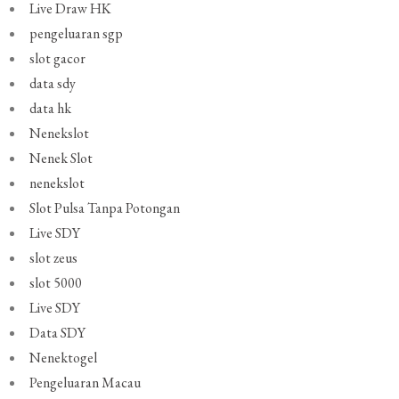
Live Draw HK
pengeluaran sgp
slot gacor
data sdy
data hk
Nenekslot
Nenek Slot
nenekslot
Slot Pulsa Tanpa Potongan
Live SDY
slot zeus
slot 5000
Live SDY
Data SDY
Nenektogel
Pengeluaran Macau