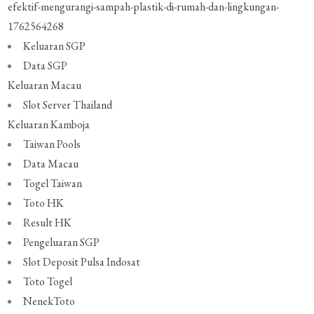
efektif-mengurangi-sampah-plastik-di-rumah-dan-lingkungan-
1762564268
Keluaran SGP
Data SGP
Keluaran Macau
Slot Server Thailand
Keluaran Kamboja
Taiwan Pools
Data Macau
Togel Taiwan
Toto HK
Result HK
Pengeluaran SGP
Slot Deposit Pulsa Indosat
Toto Togel
NenekToto