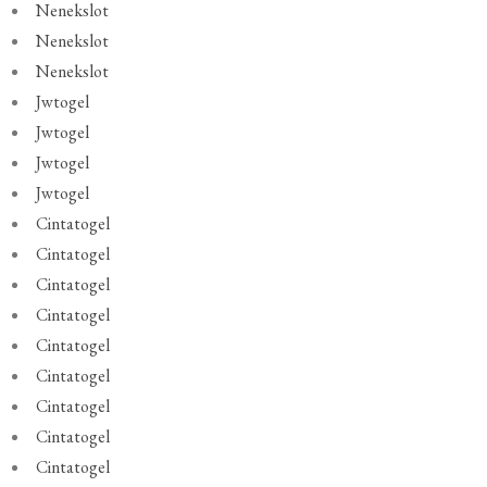
Nenekslot
Nenekslot
Nenekslot
Jwtogel
Jwtogel
Jwtogel
Jwtogel
Cintatogel
Cintatogel
Cintatogel
Cintatogel
Cintatogel
Cintatogel
Cintatogel
Cintatogel
Cintatogel