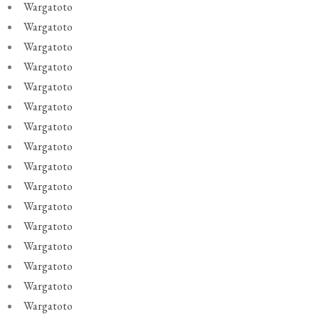
Wargatoto
Wargatoto
Wargatoto
Wargatoto
Wargatoto
Wargatoto
Wargatoto
Wargatoto
Wargatoto
Wargatoto
Wargatoto
Wargatoto
Wargatoto
Wargatoto
Wargatoto
Wargatoto