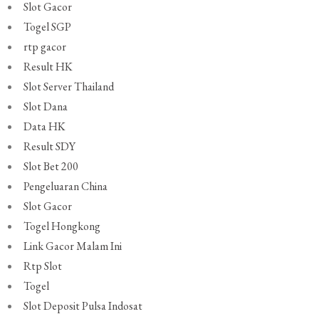
Slot Gacor
Togel SGP
rtp gacor
Result HK
Slot Server Thailand
Slot Dana
Data HK
Result SDY
Slot Bet 200
Pengeluaran China
Slot Gacor
Togel Hongkong
Link Gacor Malam Ini
Rtp Slot
Togel
Slot Deposit Pulsa Indosat