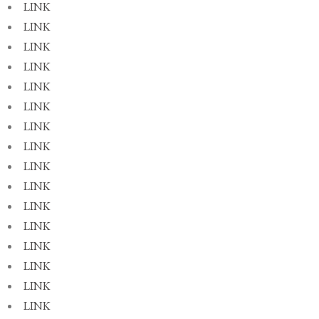
LINK
LINK
LINK
LINK
LINK
LINK
LINK
LINK
LINK
LINK
LINK
LINK
LINK
LINK
LINK
LINK