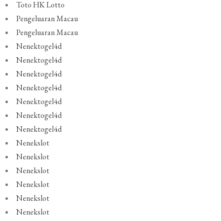
Toto HK Lotto
Pengeluaran Macau
Pengeluaran Macau
Nenektogel4d
Nenektogel4d
Nenektogel4d
Nenektogel4d
Nenektogel4d
Nenektogel4d
Nenektogel4d
Nenekslot
Nenekslot
Nenekslot
Nenekslot
Nenekslot
Nenekslot