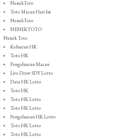
NenekToto
Toto Macau Hari Ini
NenekToto
NENEKTOTO
Nenek Toto
Keluaran HK
Toto HK
Pengeluaran Macau
Live Draw SDY Lotto
Data HK Lotto
Toto HK
Toto HK Lotto
Toto HK Lotto
Pengeluaran HK Lotto
Toto HK Lotto
Toto HK Lotto