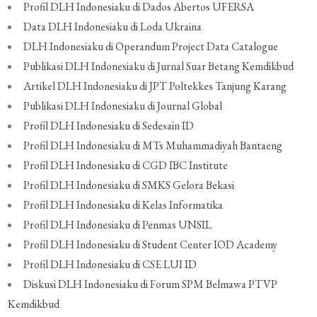
Profil DLH Indonesiaku di Dados Abertos UFERSA
Data DLH Indonesiaku di Loda Ukraina
DLH Indonesiaku di Operandum Project Data Catalogue
Publikasi DLH Indonesiaku di Jurnal Suar Betang Kemdikbud
Artikel DLH Indonesiaku di JPT Poltekkes Tanjung Karang
Publikasi DLH Indonesiaku di Journal Global
Profil DLH Indonesiaku di Sedesain ID
Profil DLH Indonesiaku di MTs Muhammadiyah Bantaeng
Profil DLH Indonesiaku di CGD IBC Institute
Profil DLH Indonesiaku di SMKS Gelora Bekasi
Profil DLH Indonesiaku di Kelas Informatika
Profil DLH Indonesiaku di Penmas UNSIL
Profil DLH Indonesiaku di Student Center IOD Academy
Profil DLH Indonesiaku di CSE LUI ID
Diskusi DLH Indonesiaku di Forum SPM Belmawa PTVP
Kemdikbud