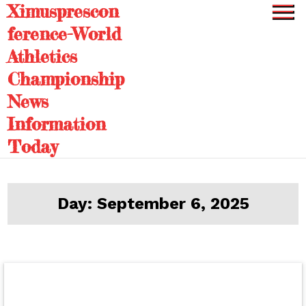
Ximusprescon
Skip
to
ference-World
content
Athletics
Championship
News
Information
Today
Day:
September 6, 2025