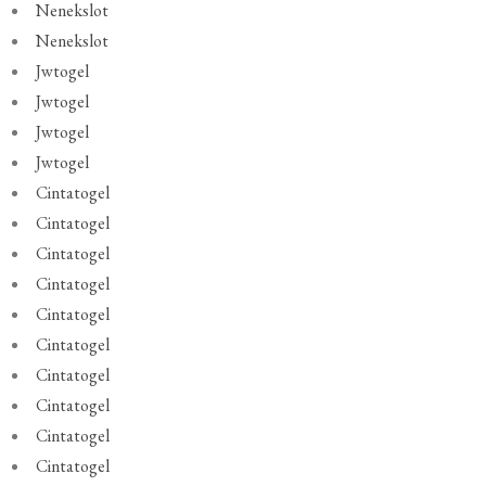
Nenekslot
Nenekslot
Jwtogel
Jwtogel
Jwtogel
Jwtogel
Cintatogel
Cintatogel
Cintatogel
Cintatogel
Cintatogel
Cintatogel
Cintatogel
Cintatogel
Cintatogel
Cintatogel