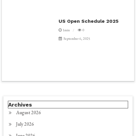
US Open Schedule 2025
1min
0
September 6, 2025
Archives
August 2026
July 2026
June 2026