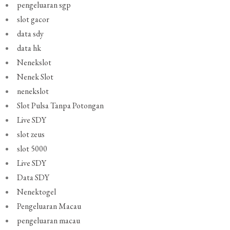
pengeluaran sgp
slot gacor
data sdy
data hk
Nenekslot
Nenek Slot
nenekslot
Slot Pulsa Tanpa Potongan
Live SDY
slot zeus
slot 5000
Live SDY
Data SDY
Nenektogel
Pengeluaran Macau
pengeluaran macau