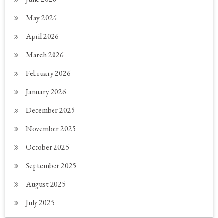
May 2026
April 2026
March 2026
February 2026
January 2026
December 2025
November 2025
October 2025
September 2025
August 2025
July 2025