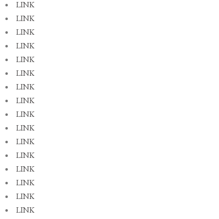
LINK
LINK
LINK
LINK
LINK
LINK
LINK
LINK
LINK
LINK
LINK
LINK
LINK
LINK
LINK
LINK