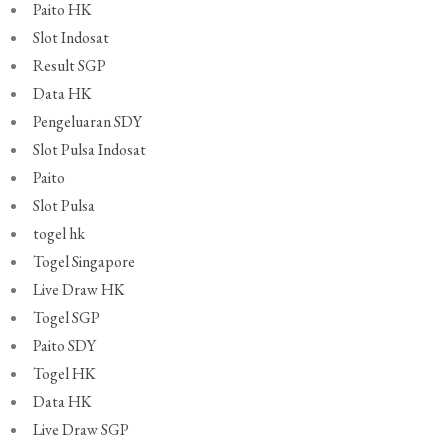
Paito HK
Slot Indosat
Result SGP
Data HK
Pengeluaran SDY
Slot Pulsa Indosat
Paito
Slot Pulsa
togel hk
Togel Singapore
Live Draw HK
Togel SGP
Paito SDY
Togel HK
Data HK
Live Draw SGP